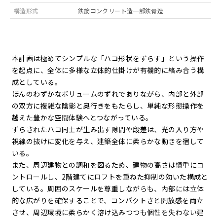
構造形式
鉄筋コンクリート造一部鉄骨造
本計画は極めてシンプルな「ハコ形状をずらす」という操作
を起点に、全体に多様な立体的仕掛けが有機的に絡み合う構
成としている。
ほんのわずかなボリュームのずれでありながら、内部と外部
の双方に複雑な陰影と奥行きをもたらし、単純な形態操作を
越えた豊かな空間体験へとつながっている。
ずらされたハコ同士が生み出す隙間や段差は、光の入り方や
視線の抜けに変化を与え、建築全体に柔らかな動きを宿して
いる。
また、周辺建物との調和を図るため、建物の高さは慎重にコ
ントロールし、2階建てにロフトを重ねた抑制の効いた構成と
している。周囲のスケールを尊重しながらも、内部には立体
的な広がりを確保することで、コンパクトさと開放感を両立
させ、周辺環境に柔らかく溶け込みつつも個性を失わない建