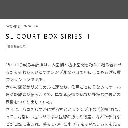
WORKS
ONGOING
SL COURT BOX SIRIES Ⅰ
賃貸集合住宅
15戸から成る本計画は、大空間と極小空間を巧みに組み合わせ
ながらそれらをひとつのシンプルなハコの中にまとめあげた賃
貸マンションである。
大小の空間がリズミカルに連なり、住戸ごとに異なるスケール
感や距離感が宿ることで、単なる反復ではない多様な住まいの
表情をつくり出している。
さらに、ハコをわずかにずらすというシンプルな形態操作によ
って、内部には思いがけない視線の抜けや段差、隠れた余白な
どが自然に生まれ、暮らしの中に小さな発見や楽しさをもたら