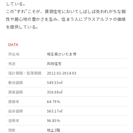
している。
この“ずれ”こそが、賃貸住宅においてしばしば失われがちな個
性や居心地の豊かさを生み、住まう人にプラスアルファの価値
を提供している。
DATA
所在地
埼玉県さいたま市
用途
共同住宅
設計期間・監理期間
2012.02-2014.03
敷地面積
549.55㎡
建築面積
356.08㎡
建蔽率
64.79％
延床面積
565.17㎡
容積率
96.85％
階数
地上2階