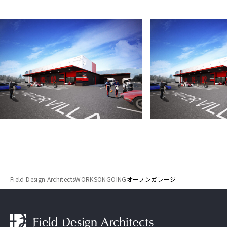
Field Design Architects
WORKS
ONGOING
オープンガレージ