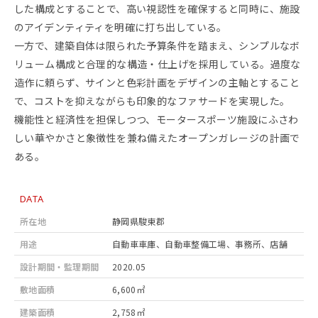
した構成とすることで、高い視認性を確保すると同時に、施設
のアイデンティティを明確に打ち出している。
一方で、建築自体は限られた予算条件を踏まえ、シンプルなボ
リューム構成と合理的な構造・仕上げを採用している。過度な
造作に頼らず、サインと色彩計画をデザインの主軸とすること
で、コストを抑えながらも印象的なファサードを実現した。
機能性と経済性を担保しつつ、モータースポーツ施設にふさわ
しい華やかさと象徴性を兼ね備えたオープンガレージの計画で
ある。
DATA
所在地
静岡県駿東郡
用途
自動車車庫、自動車整備工場、事務所、店舗
設計期間・監理期間
2020.05
敷地面積
6,600㎡
建築面積
2,758㎡