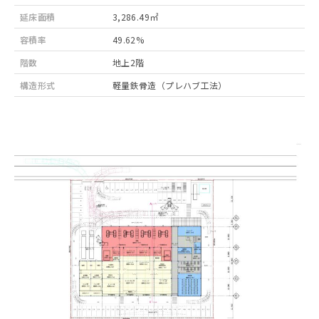
延床面積
3,286.49㎡
容積率
49.62%
階数
地上2階
構造形式
軽量鉄骨造（プレハブ工法）