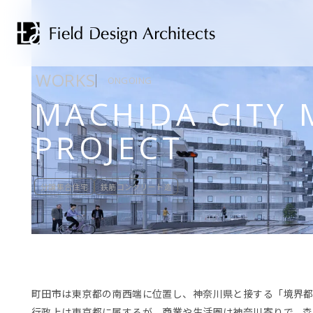
WORKS
ONGOING
MACHIDA CITY
PROJECT
分譲集合住宅
鉄筋コンクリート造
町田市は東京都の南西端に位置し、神奈川県と接する「境界
行政上は東京都に属するが、商業や生活圏は神奈川寄りで、