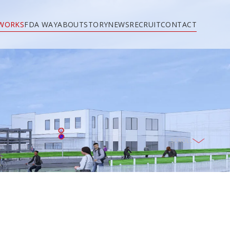
WORKS
FDA WAY
ABOUT
STORY
NEWS
RECRUIT
CONTACT
SCROLL