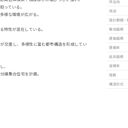
所在地
担っている。
用途
る多様な環境が広がる。
設計期間・
なる特性が混在している。
敷地面積
建築面積
要素が交差し、多様性に富む都市構造を形成してい
建蔽率
延床面積
容積率
し、
る分譲集合住宅を計画。
階数
構造形式