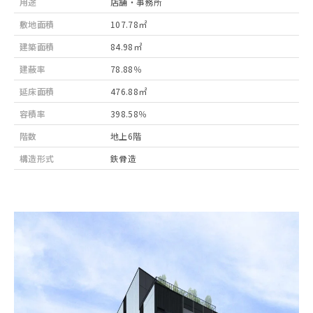
用途
店舗・事務所
敷地面積
107.78㎡
建築面積
84.98㎡
建蔽率
78.88％
延床面積
476.88㎡
容積率
398.58％
階数
地上6階
構造形式
鉄骨造