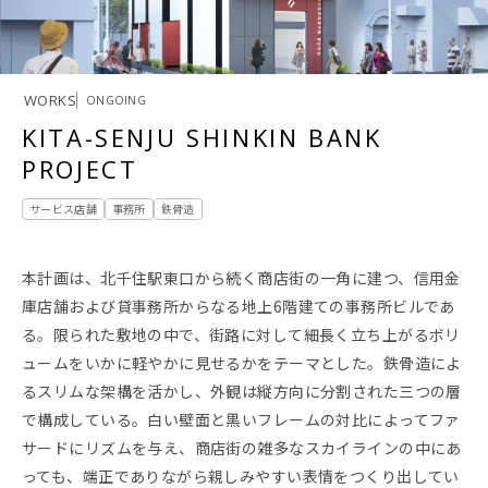
WORKS
ONGOING
KITA-SENJU SHINKIN BANK
PROJECT
サービス店舗
事務所
鉄骨造
本計画は、北千住駅東口から続く商店街の一角に建つ、信用金
庫店舗および貸事務所からなる地上6階建ての事務所ビルであ
る。限られた敷地の中で、街路に対して細長く立ち上がるボリ
ュームをいかに軽やかに見せるかをテーマとした。鉄骨造によ
るスリムな架構を活かし、外観は縦方向に分割された三つの層
で構成している。白い壁面と黒いフレームの対比によってファ
サードにリズムを与え、商店街の雑多なスカイラインの中にあ
っても、端正でありながら親しみやすい表情をつくり出してい