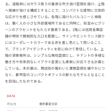
る。道路側にはガラス張りの垂直な吹き抜け空間を設け、上階
へ視線が抜ける構成とすることで、コンパクトな建物に立体的
な広がりを感じさせている。各階に設けたバルコニーと植栽
は、働く人の小さな外部居場所であると同時に、街並みにグリ
ーンのアクセントをもたらす要素である。1階には信用金庫店
舗の明快で開放的な入口を配置し、サインやエントランス廻り
にはコーポレートカラーである赤を差し色として用いること
で、ブランドアイデンティティを街に向けて発信している。上
階の貸事務所は、シンプルな無柱空間とし、テナントの多様な
働き方や将来的なレイアウト変更にも柔軟に対応できる計画と
している。本計画は、商店街の賑わいと業務空間を緩やかにつ
なぐ、都市型のコンパクトオフィスの新たなモデルとなること
を目指したものである。
DATA
所在地
東京都足立区