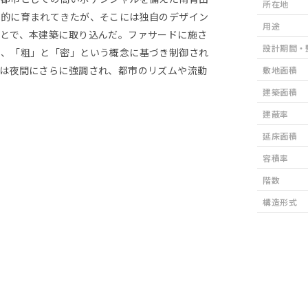
所在地
生的に育まれてきたが、そこには独自のデザイン
用途
とで、本建築に取り込んだ。ファサードに施さ
設計期間・
く、「粗」と「密」という概念に基づき制御され
は夜間にさらに強調され、都市のリズムや流動
敷地面積
建築面積
建蔽率
延床面積
容積率
階数
構造形式