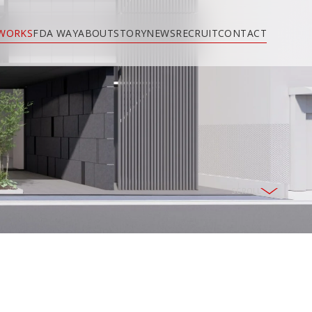
WORKS
FDA WAY
ABOUT
STORY
NEWS
RECRUIT
CONTACT
SCROLL