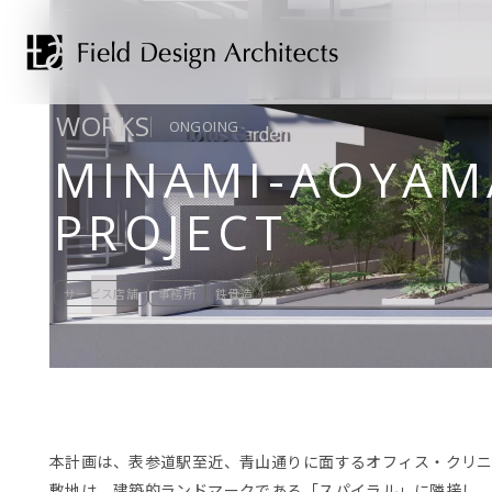
WORKS
ONGOING
MINAMI-AOYAM
PROJECT
サービス店舗
事務所
鉄骨造
本計画は、表参道駅至近、青山通りに面するオフィス・クリ
敷地は、建築的ランドマークである「スパイラル」に隣接し